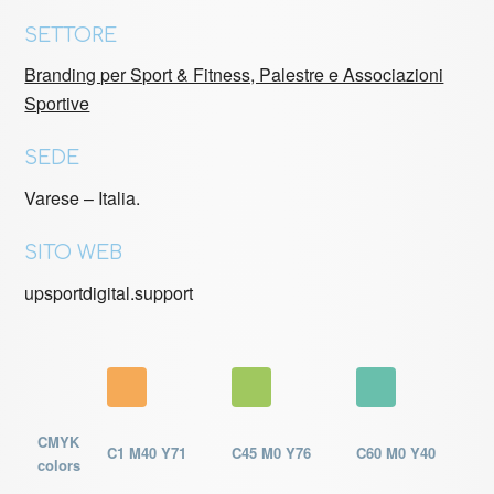
SETTORE
Branding per Sport & Fitness, Palestre e Associazioni
Sportive
SEDE
Varese – Italia.
SITO WEB
upsportdigital.support
CMYK
C1 M40 Y71
C45 M0 Y76
C60 M0 Y40
colors