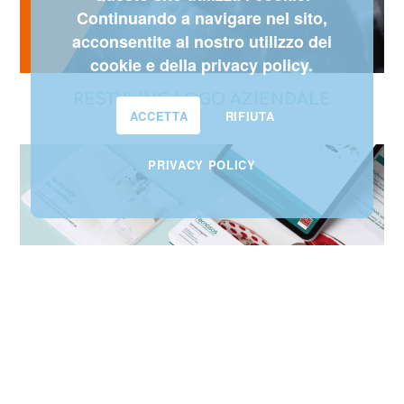
Continuando a navigare nel sito,
acconsentite al nostro utilizzo dei
cookie e della privacy policy.
RESTYLING LOGO AZIENDALE
ACCETTA
RIFIUTA
PRIVACY POLICY
DESIGN IMMAGINE AZIENDALE