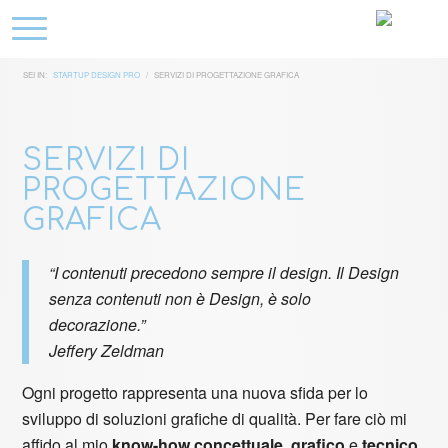
SEI IN:
STARTUP DESIGN PRO
/
SERVIZI DI PROGETTAZIONE GRAFICA
SERVIZI DI
PROGETTAZIONE
GRAFICA
“I contenuti precedono sempre il design. Il Design
senza contenuti non è Design, è solo
decorazione.”
Jeffery Zeldman
Ogni progetto rappresenta una nuova sfida per lo
sviluppo di soluzioni grafiche di qualità. Per fare ciò mi
affido al mio
know-how concettuale
,
grafico
e
tecnico
.