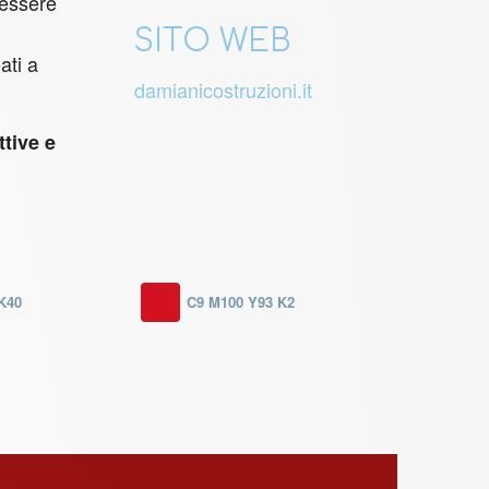
 essere
SITO WEB
ati a
damianicostruzioni.it
ttive e
K40
C9 M100 Y93 K2