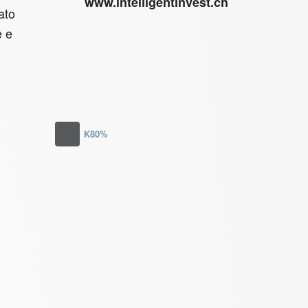
www.intelligentinvest.ch
ato
e e
K80%