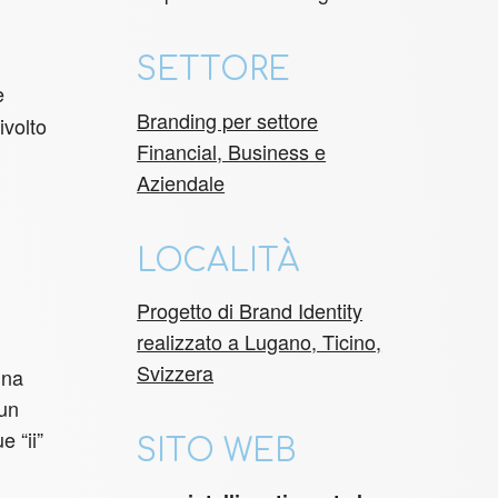
SETTORE
e
Branding per settore
ivolto
Financial, Business e
Aziendale
LOCALITÀ
Progetto di Brand Identity
realizzato a Lugano, Ticino,
Svizzera
una
 un
e “ii”
SITO WEB