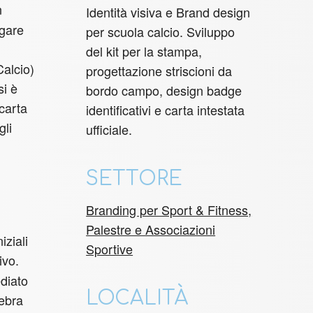
n
Identità visiva e Brand design
ogare
per scuola calcio. Sviluppo
del kit per la stampa,
Calcio)
progettazione striscioni da
i è
bordo campo, design badge
(carta
identificativi e carta intestata
gli
ufficiale.
SETTORE
Branding per Sport & Fitness,
Palestre e Associazioni
iziali
Sportive
ivo.
ediato
LOCALITÀ
lebra