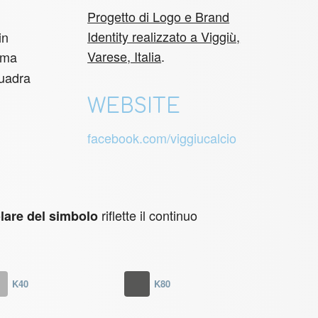
Progetto di Logo e Brand
Identity realizzato a Viggiù,
in
Varese, Italia
.
orma
quadra
WEBSITE
facebook.com/viggiucalcio
riflette il continuo
olare del simbolo
K40
K80