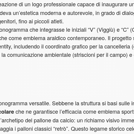
 creazione di un logo professionale capace di inaugurare u
hiedeva un’estetica moderna e autorevole, in grado di dial
itori, fino ai piccoli atleti.
monogramma che integrasse le iniziali “V” (Viggiù) e “C” (
nche come emblema araldico contemporaneo. Il progetto s
entity, includendo il coordinato grafico per la cancelleria 
 la comunicazione ambientale (striscioni per il campo) e 
onogramma versatile. Sebbene la struttura si basi sulle in
che ne garantisce l’efficacia come emblema sport
colare
l’archetipo del pallone da calcio: un richiamo visivo imm
gia i palloni classici “retrò”. Questo legame storico ce