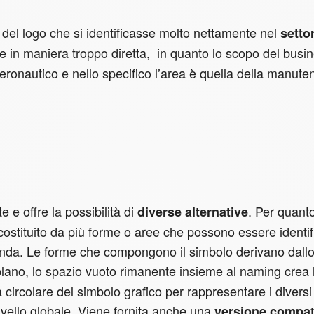
n del logo che si identificasse molto nettamente nel
setto
e in maniera troppo diretta, in quanto lo scopo del busi
eronautico e nello specifico l’area è quella della manute
te e offre la possibilità di
. Per quant
diverse alternative
 costituito da più forme o aree che possono essere identif
zienda. Le forme che compongono il simbolo derivano dall
plano, lo spazio vuoto rimanente insieme al naming crea l
ircolare del simbolo grafico per rappresentare i diversi 
 livello globale. Viene fornita anche una
versione compat