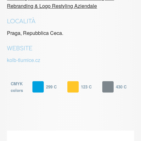
Rebranding & Logo Restyling Aziendale
LOCALITÀ
Praga, Repubblica Ceca.
WEBSITE
kolb-tlumice.cz
CMYK
299 C
123 C
430 C
colors